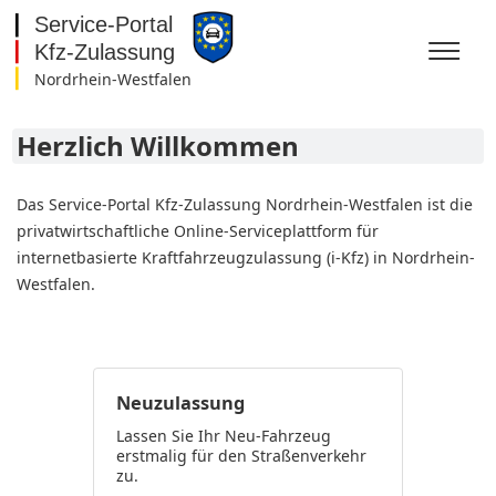
Nordrhein-Westfalen
Baden-Württemberg
Bayern
Herzlich Willkommen
Berlin
Brandenburg
Bremen
Das Service-Portal Kfz-Zulassung Nordrhein-Westfalen ist die
Hamburg
privatwirtschaftliche Online-Serviceplattform für
Hessen
internetbasierte Kraftfahrzeugzulassung (i-Kfz) in Nordrhein-
Mecklenburg-
Westfalen.
Vorpommern
Niedersachsen
Nordrhein-Westfalen
Rheinland-Pfalz
Saarland
Sachsen
Neuzulassung
Sachsen-Anhalt
Lassen Sie Ihr Neu-Fahrzeug
Schleswig-Holstein
erstmalig für den Straßenverkehr
Thüringen
zu.